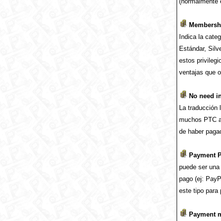
(normalmente e
Membershi
Indica la cate
Estándar, Silv
estos privilegi
ventajas que of
No need in
La traducción 
muchos PTC ad
de haber paga
Payment P
puede ser una 
pago (ej: PayP
este tipo para 
Payment m