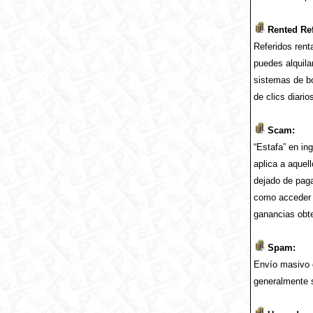
Rented Ref
Referidos rent
puedes alquila
sistemas de bo
de clics diario
Scam:
“Estafa” en in
aplica a aquel
dejado de paga
como acceder a
ganancias obte
Spam:
Envío masivo d
generalmente s