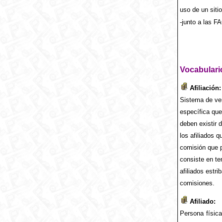
uso de un sit
-junto a las F
Vocabulari
Afiliación:
Sistema de ven
específica que
deben existir 
los afiliados 
comisión que p
consiste en te
afiliados estr
comisiones.
Afiliado:
Persona física