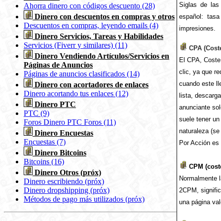
Siglas de las
Ahorra dinero con códigos descuento (28)
Dinero con descuentos en compras y otros
español: tasa
Descuentos en compras, leyendo emails (4)
impresiones.
Dinero Servicios, Tareas y Habilidades
S
ervicios (Fiverr y similares) (11)
CPA (Coste
Dinero Vendiendo Artículos/Servicios en
El CPA, Coste 
Páginas de Anuncios
clic, ya que r
Páginas de anuncios clasificados (14)
cuando este ll
Dinero con acortadores de enlaces
Dinero acortando tus enlaces (12)
lista, descarg
Dinero PTC
anunciante sol
PTC (9)
suele tener u
Foros Dinero PTC Foros (11)
naturaleza (se
Dinero Encuestas
Encuestas (7)
Por Acción es 
Dinero Bitcoins
Bitcoins (16)
CPM (coste
Dinero Otros (próx)
Normalmente la
Dinero escribiendo (próx)
Dinero dropshipping (próx)
2CPM, signific
Métodos de pago más utilizados (próx)
una página val