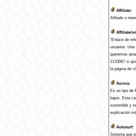
Affiliate:
Afiliado o mie
Affiliate/re
“Enlace de ref
usuarios. Una 
queremos atrae
2133067 si qui
la página de c
Aurora:
Es un tipo de 
bajos. Esta c
sostenible y s
explicación m
Autosurf:
Sistema que p