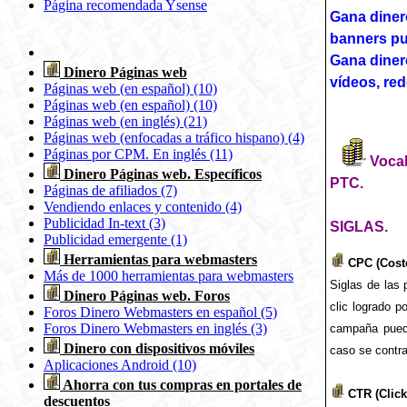
Página recomendada Ysense
Gana diner
banners pu
Gana diner
Dinero Páginas web
vídeos, red
Páginas web (en español) (10)
Páginas web (en español) (10)
Páginas web (en inglés) (21)
Páginas web (enfocadas a tráfico hispano) (4)
Páginas por CPM. En inglés (11)
Vocab
Dinero Páginas web. Específicos
PTC.
Páginas de afiliados (7)
Vendiendo enlaces y contenido (4)
Publicidad In-text (3)
SIGLAS.
Publicidad emergente (1)
Herramientas para webmasters
CPC (Coste
Más de 1000 herramientas para webmasters
Siglas de las 
Dinero Páginas web. Foros
clic logrado 
Foros Dinero Webmasters en español (5)
Foros Dinero Webmasters en inglés (3)
campaña puede
Dinero con dispositivos móviles
caso se contra
Aplicaciones Android (10)
Ahorra con tus compras en portales de
CTR (Click
descuentos