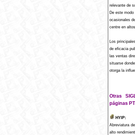
relevante de s
De este modo n
ocasionales d
centre en alto
Los principale
de eficacia pub
las ventas dir
situarse donde
otorga la influ
Otras SIG
páginas PT
HYIP:
Abreviatura d
alto rendimien