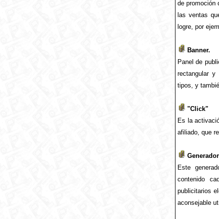
de promoción d
las ventas qu
logre, por ejem
Banner.
Panel de publ
rectangular 
tipos, y tambié
"Click"
Es la activaci
afiliado, que 
Generador
Este generad
contenido ca
publicitarios 
aconsejable uti