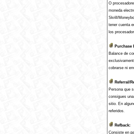
O procesadore
moneda electró
Skrill/Moneybo
tener cuenta e
los procesador
Purchase 
Balance de com
exclusivament
cobrarse ni en
Referral/Re
Persona que se
consigues una 
sitio. En algu
referidos.
Refback:
Consiste en pa