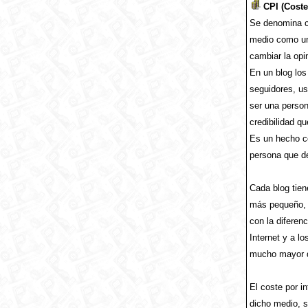
CPI (Coste 
Se denomina co
medio como un 
cambiar la opi
En un blog los
seguidores, us
ser una person
credibilidad q
Es un hecho c
persona que de
Cada blog tien
más pequeño, i
con la diferen
Internet y a l
mucho mayor q
El coste por i
dicho medio, si