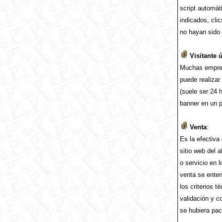
script automát
indicados, cli
no hayan sido 
Visitante 
Muchas empresa
puede realiza
(suele ser 24 
banner en un p
Venta
:
Es la efectiva 
sitio web del a
o servicio en 
venta se ente
los criterios t
validación y c
se hubiera pac