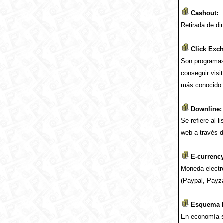
Cashout:
Retirada de di
Click Exch
Son programas
conseguir visi
más conocido e
Downline:
Se refiere al 
web a través d
E-currency
Moneda electró
(Paypal, Payza
Esquema P
En economía s