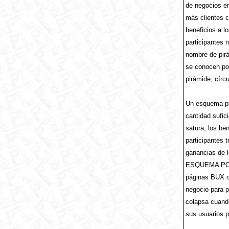
de negocios en
más clientes c
beneficios a l
participantes 
nombre de pir
se conocen po
pirámide, círcu
Un esquema pir
cantidad sufic
satura, los be
participantes 
ganancias de 
ESQUEMA PONZI
páginas BUX d
negocio para p
colapsa cuando
sus usuarios po