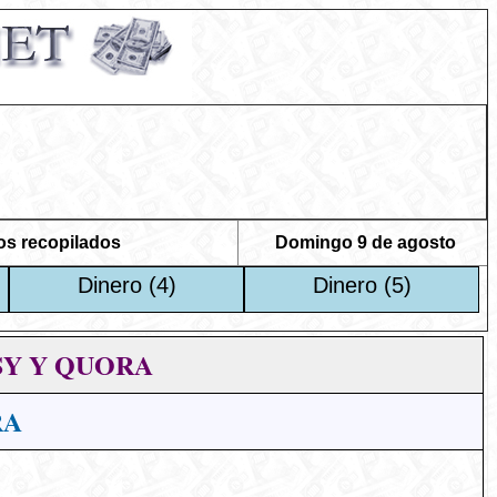
os recopilados
Domingo 9 de agosto
Dinero (4)
Dinero (5)
SY Y QUORA
RA